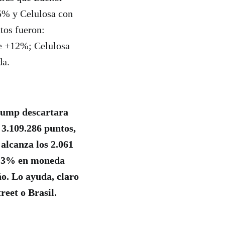
,5% y Celulosa con
tos fueron:
e +12%; Celulosa
da.
Trump descartara
3.109.286 puntos,
alcanza los 2.061
l 3% en moneda
ño. Lo ayuda, claro
reet o Brasil.