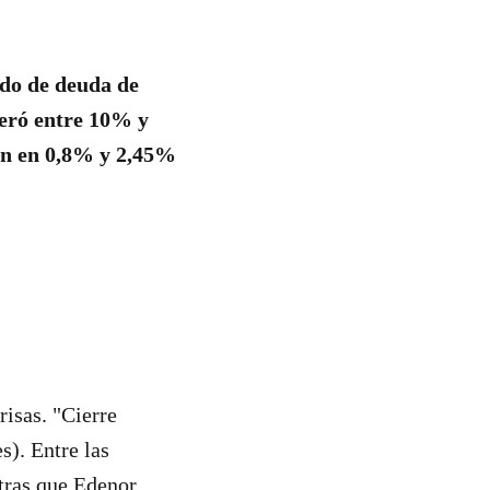
ado de deuda de
peró entre 10% y
on en 0,8% y 2,45%
isas. "Cierre
s). Entre las
tras que Edenor