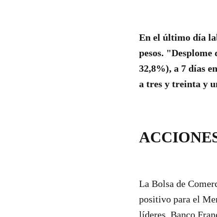
En el último día l
pesos. "Desplome d
32,8%), a 7 días 
a tres y treinta y 
ACCIONE
La Bolsa de Comerci
positivo para el Me
líderes, Banco Fra