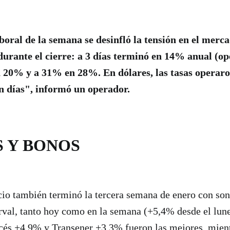
aboral de la semana se desinfló la tensión en el merc
urante el cierre: a 3 días terminó en 14% anual (o
en 20% y a 31% en 28%. En dólares, las tasas operar
un días", informó un operador.
S Y BONOS
o también terminó la tercera semana de enero con sonr
rval, tanto hoy como en la semana (+5,4% desde el lune
ncés +4,9% y Transener +3,3% fueron las mejores, mien