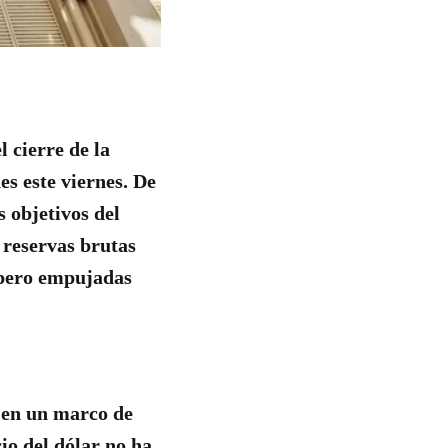
 cierre de la
s este viernes. De
 objetivos del
 reservas brutas
, pero empujadas
a en un marco de
io del dólar no ha