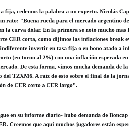
ta fija, cedemos la palabra a un experto. Nicolás Ca
un rato: "Buena rueda para el mercado argentino de
n la curva dólar. En la primera se noto mucho mas 
arte CER corta, como dijimos las inflaciones break ev
indiferente invertir en tasa fija o en bono atado a in
corto (en torno al 2%) con una inflación esperada 
mercado. De esta forma, vimos mucha demanda de la
 del TZXM6. A raíz de esto sobre el final de la jor
ión de CER corto a CER largo".
-sigue en su informe diario- hubo demanda de Bonca
CER. Creemos que aquí muchos jugadores están esper