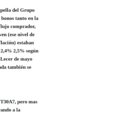
ppella del Grupo
 bonos tanto en la
flujo comprador,
en (ese nivel de
flación) estaban
en 2,4% 2,5% según
 Lecer de mayo
nada también se
p T30A7, pero mas
ando a la