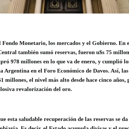
l Fondo Monetario, los mercados y el Gobierno. En el
entral también sumó reservas, fueron u$s 75 millone
pró 978 millones en lo que va de enero, y cumplió los
la Argentina en el Foro Económico de Davos. Así, las
61 millones, el nivel más alto desde hace cinco años
losiva revalorización del oro.
que esta saludable recuperación de las reservas se d
biaria. Es decir, el Estado acumula divisas y el prec