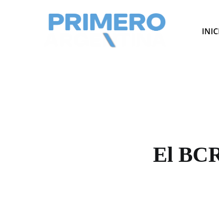
INIC
El BCR