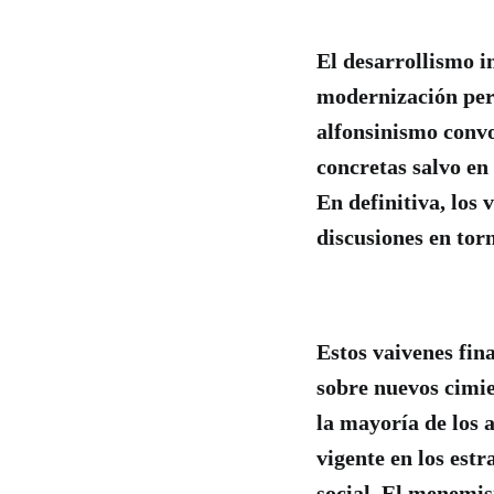
El desarrollismo im
modernización pero
alfonsinismo convo
concretas salvo en
En definitiva, los 
discusiones en tor
Estos vaivenes fi
sobre nuevos cimie
la mayoría de los a
vigente en los est
social. El menemis