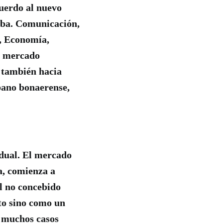
cuerdo al nuevo
taba. Comunicación,
, Economía,
o mercado
 también hacia
rbano bonaerense,
idual. El mercado
a, comienza a
al no concebido
to sino como un
n muchos casos