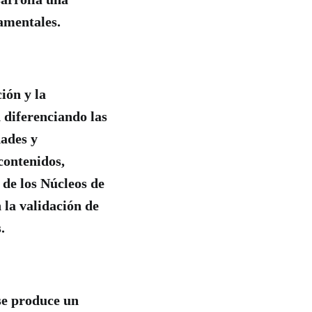
amentales.
ión y la
 diferenciando las
dades y
contenidos,
 de los Núcleos de
 la validación de
s.
se produce un